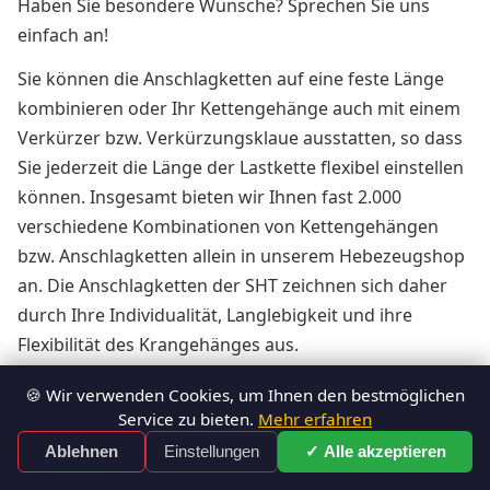
Haben Sie besondere Wünsche? Sprechen Sie uns
einfach an!
Sie können die Anschlagketten auf eine feste Länge
kombinieren oder Ihr Kettengehänge auch mit einem
Verkürzer bzw. Verkürzungsklaue ausstatten, so dass
Sie jederzeit die Länge der Lastkette flexibel einstellen
können. Insgesamt bieten wir Ihnen fast 2.000
verschiedene Kombinationen von Kettengehängen
bzw. Anschlagketten allein in unserem Hebezeugshop
an. Die Anschlagketten der SHT zeichnen sich daher
durch Ihre Individualität, Langlebigkeit und ihre
Flexibilität des Krangehänges aus.
Die angeführten Tabellen geben eine Übersicht über
🍪 Wir verwenden Cookies, um Ihnen den bestmöglichen
die Tragfähigkeit der verschiedenen Ketten und deren
Service zu bieten.
Mehr erfahren
Neigungswinkeln. Neigungswinkel, Materialstärke der
✓ Alle akzeptieren
Ablehnen
Einstellungen
Kontakt
Kettenglieder, also die Kettennenndicke und