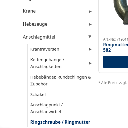
Krane
▶
Hebezeuge
▶
Anschlagmittel
▶
Art.-Nr.: 7190
Ringmutte
Krantraversen
▶
582
Kettengehänge /
▶
Anschlagketten
Hebebänder, Rundschlingen &
* Alle Preise zzgl
Zubehör
Schäkel
Anschlagpunkt /
Anschlagwirbel
Ringschraube / Ringmutter