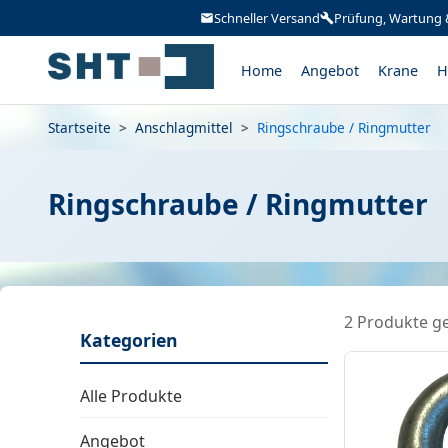
Schneller Versand
Prüfung, Wartung 
Home
Angebot
Krane
H
Startseite
>
Anschlagmittel
>
Ringschraube / Ringmutter
Ringschraube / Ringmutter
2 Produkte g
Kategorien
Alle Produkte
Angebot