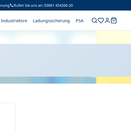
hnung
Rufen Sie uns an: 03681 454266-20
Industrietore
Ladungssicherung
PSA