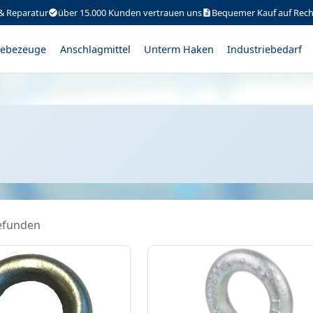
& Reparatur
über 15.000 Kunden vertrauen uns
Bequemer Kauf auf Rec
ebezeuge
Anschlagmittel
Unterm Haken
Industriebedarf
efunden