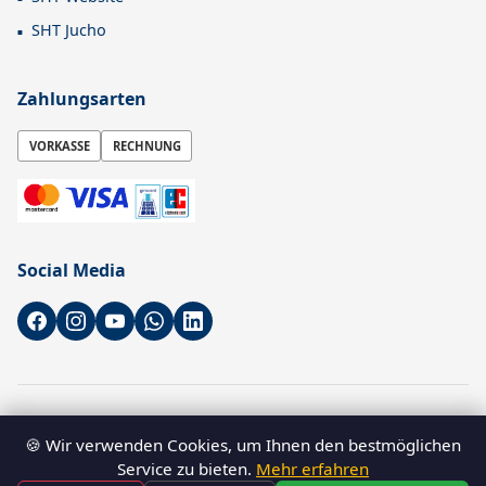
SHT Jucho
Zahlungsarten
VORKASSE
RECHNUNG
Social Media
* Alle Preise sind Nettopreise zzgl. gesetzl. MwSt. zzgl.
Versandkosten
🍪 Wir verwenden Cookies, um Ihnen den bestmöglichen
–
B2B-Shop für Gewerbetreibende
. Verbraucher können ebenfalls
Service zu bieten.
Mehr erfahren
bestellen.