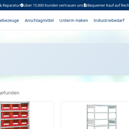
& Reparatur
über 15.000 Kunden vertrauen uns
Bequemer Kauf auf Rec
ebezeuge
Anschlagmittel
Unterm Haken
Industriebedarf
gefunden