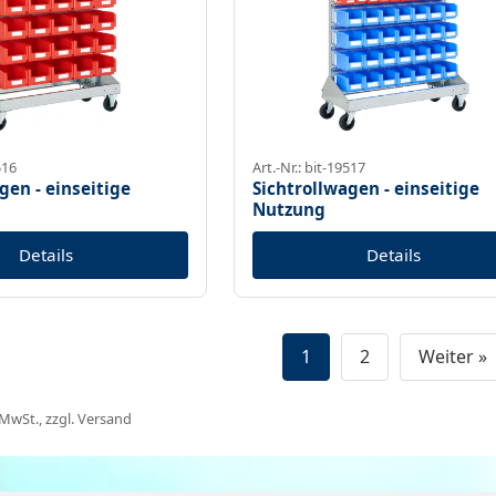
516
Art.-Nr.: bit-19517
gen - einseitige
Sichtrollwagen - einseitige
Nutzung
Details
Details
1
2
Weiter »
. MwSt., zzgl. Versand