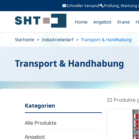
Schneller Versand
Prüfung, Wartung 
Home
Angebot
Krane
H
Startseite
>
Industriebedarf
>
Transport & Handhabung
Transport & Handhabung
32 Produkte 
Kategorien
Alle Produkte
Angebot