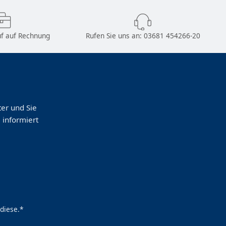
f auf Rechnung
Rufen Sie uns an:
03681 454266-20
er und Sie
 informiert
diese.*