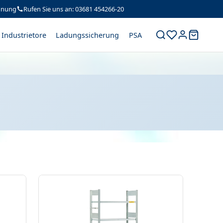
hnung
Rufen Sie uns an: 03681 454266-20
Industrietore
Ladungssicherung
PSA