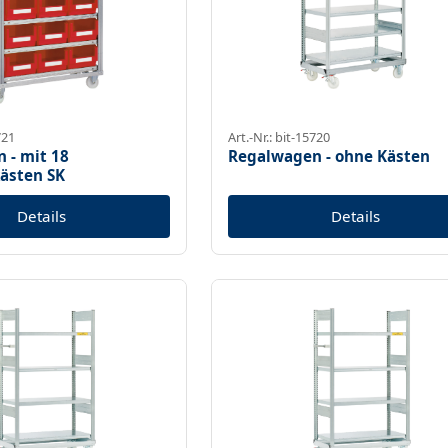
721
Art.-Nr.: bit-15720
 - mit 18
Regalwagen - ohne Kästen
kästen SK
Details
Details