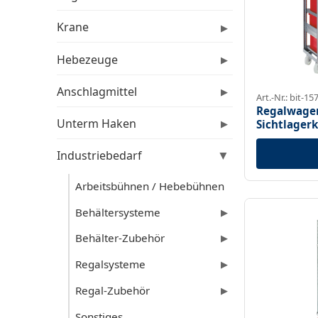
Krane
▶
Hebezeuge
▶
Anschlagmittel
▶
Art.-Nr.: bit-15
Regalwagen
Unterm Haken
Sichtlager
▶
Industriebedarf
▶
Arbeitsbühnen / Hebebühnen
Behältersysteme
▶
Behälter-Zubehör
▶
Regalsysteme
▶
Regal-Zubehör
▶
Sonstiges