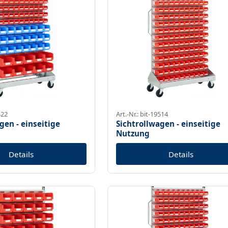
422
Art.-Nr.: bit-19514
gen - einseitige
Sichtrollwagen - einseitige
Nutzung
Details
Details