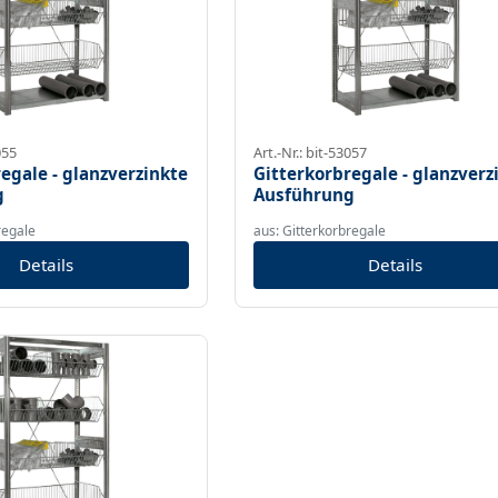
055
Art.-Nr.: bit-53057
egale - glanzverzinkte
Gitterkorbregale - glanzverz
g
Ausführung
regale
aus: Gitterkorbregale
Details
Details