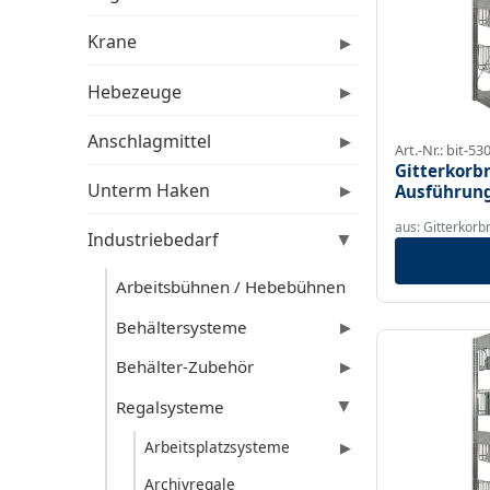
Krane
▶
Hebezeuge
▶
Anschlagmittel
▶
Art.-Nr.: bit-53
Gitterkorbr
Unterm Haken
Ausführun
▶
aus: Gitterkorb
Industriebedarf
▶
Arbeitsbühnen / Hebebühnen
Behältersysteme
▶
Behälter-Zubehör
▶
Regalsysteme
▶
Arbeitsplatzsysteme
▶
Archivregale