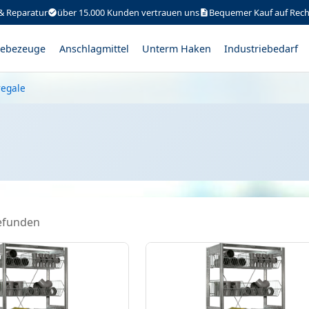
& Reparatur
über 15.000 Kunden vertrauen uns
Bequemer Kauf auf Rec
ebezeuge
Anschlagmittel
Unterm Haken
Industriebedarf
regale
efunden