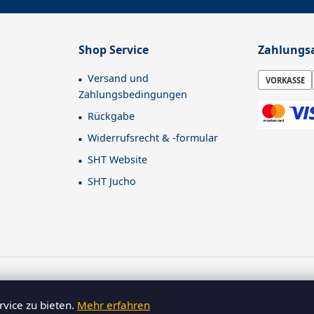
Shop Service
Zahlungs
Versand und
VORKASSE
Zahlungsbedingungen
Rückgabe
Widerrufsrecht & -formular
SHT Website
SHT Jucho
gesetzl. MwSt. zzgl.
Versandkosten
–
B2B-Shop für Gewerbetreibende
. Ver
© 2026 SHT Suhler Hebezeugtechnik GmbH - Alle Rechte vorbehalten.
vice zu bieten.
Mehr erfahren