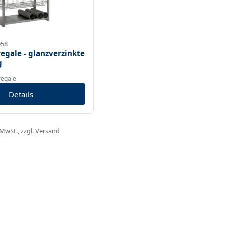
058
egale - glanzverzinkte
g
regale
Details
. MwSt., zzgl. Versand