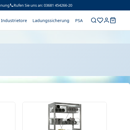
hnung
Rufen Sie uns an: 03681 454266-20
Industrietore
Ladungssicherung
PSA