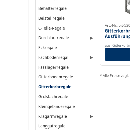
Behälterregale
Beistellregale
Art.-Nr.: bit-53
C-Teile-Regale
Gitterkorbr
Ausführun
Durchlaufregale
▶
aus: Gitterkorb
Eckregale
Fachbodenregal
▶
Fasslagerregale
* Alle Preise zzgl
Gitterbodenregale
Gitterkorbregale
Großfachregale
Kleingebinderegale
Kragarmregale
▶
Langgutregale