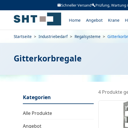
Schneller Versand
Prüfung, Wartung 
Home
Angebot
Krane
H
Startseite
>
Industriebedarf
>
Regalsysteme
>
Gitterkorb
Gitterkorbregale
4 Produkte g
Kategorien
Alle Produkte
Angebot