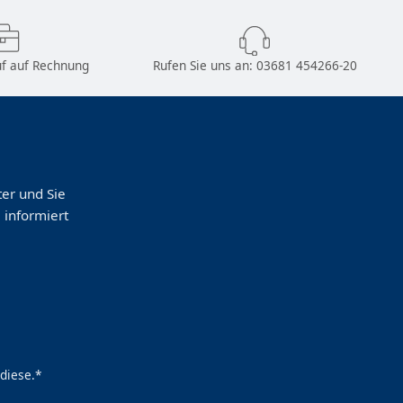
f auf Rechnung
Rufen Sie uns an:
03681 454266-20
er und Sie
 informiert
diese.*