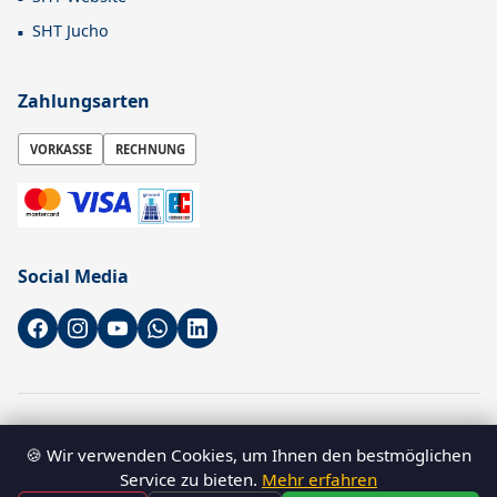
SHT Jucho
Zahlungsarten
VORKASSE
RECHNUNG
Social Media
* Alle Preise sind Nettopreise zzgl. gesetzl. MwSt. zzgl.
Versandkosten
🍪 Wir verwenden Cookies, um Ihnen den bestmöglichen
–
B2B-Shop für Gewerbetreibende
. Verbraucher können ebenfalls
Service zu bieten.
Mehr erfahren
bestellen.