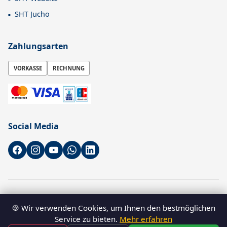
SHT Jucho
Zahlungsarten
VORKASSE
RECHNUNG
Social Media
* Alle Preise sind Nettopreise zzgl. gesetzl. MwSt. zzgl.
Versandkosten
🍪 Wir verwenden Cookies, um Ihnen den bestmöglichen
–
B2B-Shop für Gewerbetreibende
. Verbraucher können ebenfalls
Service zu bieten.
Mehr erfahren
bestellen.