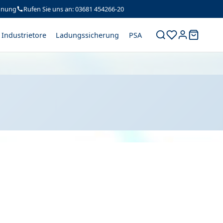
hnung
Rufen Sie uns an: 03681 454266-20
Industrietore
Ladungssicherung
PSA