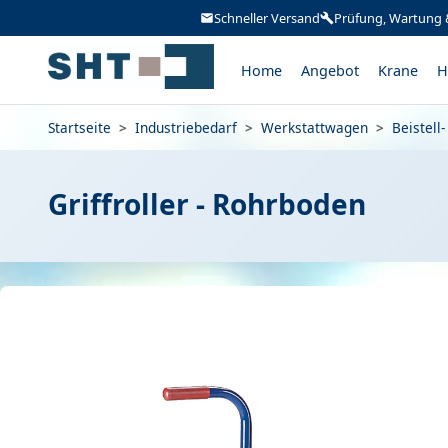
Schneller Versand
Prüfung, Wartung 
Home
Angebot
Krane
H
Startseite
>
Industriebedarf
>
Werkstattwagen
>
Beistel
Griffroller - Rohrboden