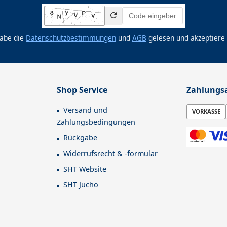
habe die
Datenschutzbestimmungen
und
AGB
gelesen und akzeptiere 
Shop Service
Zahlungs
Versand und
VORKASSE
Zahlungsbedingungen
Rückgabe
Widerrufsrecht & -formular
SHT Website
SHT Jucho