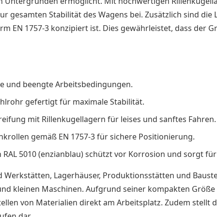
 Untergründen ermöglicht. Mit hochwertigen Rillenkugell
r gesamten Stabilität des Wagens bei. Zusätzlich sind die 
EN 1757-3 konzipiert ist. Dies gewährleistet, dass der Griff
ge und beengte Arbeitsbedingungen.
rohr gefertigt für maximale Stabilität.
ifung mit Rillenkugellagern für leises und sanftes Fahren.
nkrollen gemäß EN 1757-3 für sichere Positionierung.
 RAL 5010 (enzianblau) schützt vor Korrosion und sorgt fü
nd Werkstätten, Lagerhäuser, Produktionsstätten und Baustell
nd kleinen Maschinen. Aufgrund seiner kompakten Größe is
len von Materialien direkt am Arbeitsplatz. Zudem stellt d
ufen dar.