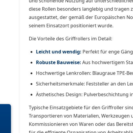
und schonende Nutzung auf unterschiedlichen
diese Rollen besonders langlebig und tragen zu
ausgestattet, der gemäß der Europäischen Norm 
seinem Einsatzort positioniert wurde.
Die Vorteile des Griffrollers im Detail:
Leicht und wendig:
Perfekt für enge Gän
Robuste Bauweise:
Aus hochwertigem Stahl
Hochwertige Lenkrollen: Blaugraue TPE-Bere
Sicherheitsmerkmale: Feststeller an den Le
Ästhetisches Design: Pulverbeschichtung in
Typische Einsatzgebiete für den Griffroller si
Transportieren von Materialien, Werkzeugen u
Kommissionieren von Waren oder das Bereitstel
für die effiziente Organisation von Arbeitsablä