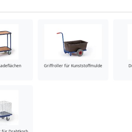
 Ladeflächen
Griffroller für Kunststoffmulde
D
r für Drahtkorb