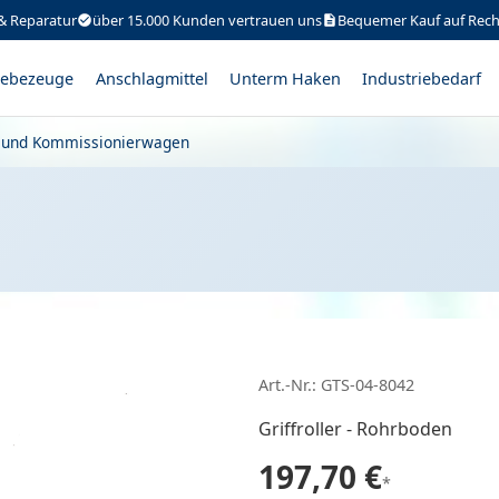
& Reparatur
über 15.000 Kunden vertrauen uns
Bequemer Kauf auf Rec
ebezeuge
Anschlagmittel
Unterm Haken
Industriebedarf
l- und Kommissionierwagen
Art.-Nr.: GTS-04-8042
Griffroller - Rohrboden
197,70 €
*