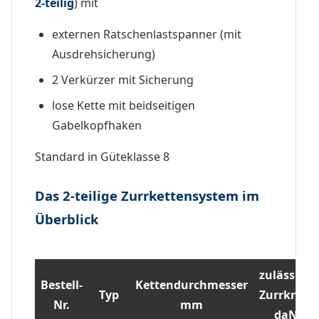
2-teilig
) mit
externen Ratschenlastspanner (mit
Ausdrehsicherung)
2 Verkürzer mit Sicherung
lose Kette mit beidseitigen
Gabelkopfhaken
Standard in Güteklasse 8
Das 2-teilige Zurrkettensystem im
Überblick
zulässige
Bestell-
Kettendurchmesser
Typ
Zurrkraft
Nr.
mm
daN