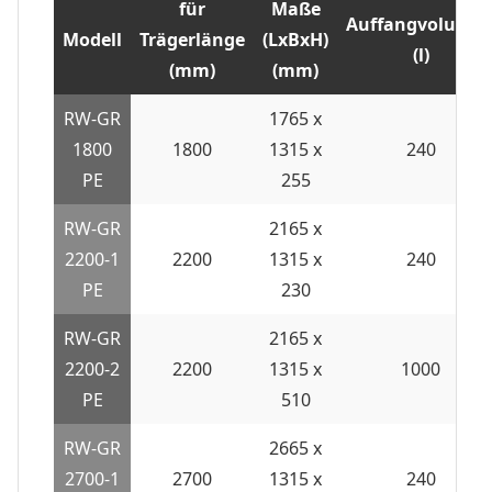
für
Maße
Auffangvolume
Modell
Trägerlänge
(LxBxH)
(l)
(mm)
(mm)
RW-GR
1765 x
1800
1800
1315 x
240
PE
255
RW-GR
2165 x
2200-1
2200
1315 x
240
PE
230
RW-GR
2165 x
2200-2
2200
1315 x
1000
PE
510
RW-GR
2665 x
2700-1
2700
1315 x
240