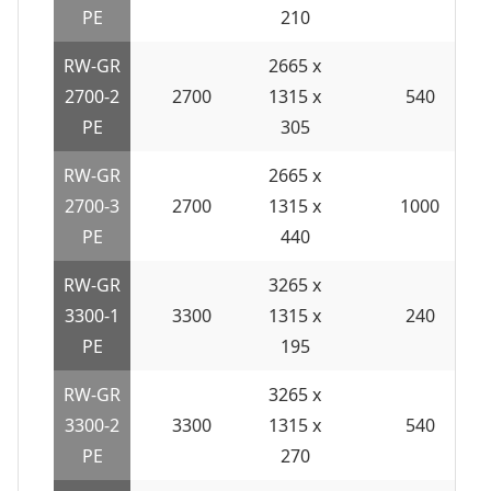
PE
210
RW-GR
2665 x
2700-2
2700
1315 x
540
PE
305
RW-GR
2665 x
2700-3
2700
1315 x
1000
PE
440
RW-GR
3265 x
3300-1
3300
1315 x
240
PE
195
RW-GR
3265 x
3300-2
3300
1315 x
540
PE
270