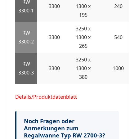
RW
3300
1300 x
240
3300-1
195
3250 x
RW
3300
1300 x
540
3300-2
265
3250 x
RW
3300
1300 x
1000
3300-3
380
Details/Produktdatenblatt
Noch Fragen oder
Anmerkungen zum
Regalwanne Typ RW 2700-3?