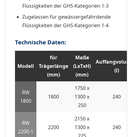
Flüssigkeiten der GHS-Kategorien 1-3
Zugelassen für gewässergefährdende
Flüssigkeiten der GHS-Kategorien 1-4
Technische Daten:
für
Maße
Auffangvolume
Modell
Trägerlänge
(LxTxH)
(l)
(mm)
(mm)
1750 x
RW
1800
1300 x
240
1800
250
2150 x
RW
2200
1300 x
240
2200-1
225