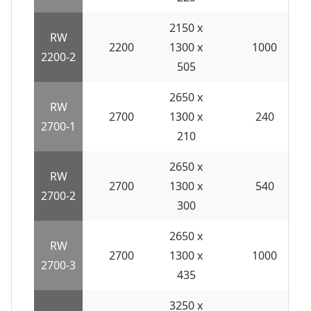
2150 x
RW
2200
1300 x
1000
2200-2
505
2650 x
RW
2700
1300 x
240
2700-1
210
2650 x
RW
2700
1300 x
540
2700-2
300
2650 x
RW
2700
1300 x
1000
2700-3
435
3250 x