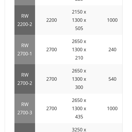
2150 x
RW
2200
1300 x
1000
2200-2
505
2650 x
RW
2700
1300 x
240
2700-1
210
2650 x
RW
2700
1300 x
540
2700-2
300
2650 x
RW
2700
1300 x
1000
2700-3
435
3250 x