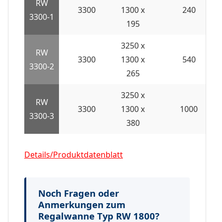
RW
3300
1300 x
240
3300-1
195
3250 x
RW
3300
1300 x
540
3300-2
265
3250 x
RW
3300
1300 x
1000
3300-3
380
Details/Produktdatenblatt
Noch Fragen oder
Anmerkungen zum
Regalwanne Typ RW 1800?