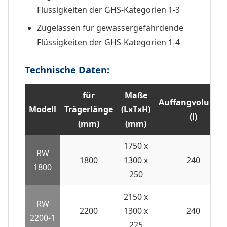
Flüssigkeiten der GHS-Kategorien 1-3
Zugelassen für gewässergefährdende
Flüssigkeiten der GHS-Kategorien 1-4
Technische Daten:
für
Maße
Auffangvolume
Modell
Trägerlänge
(LxTxH)
(l)
(mm)
(mm)
1750 x
RW
1800
1300 x
240
1800
250
2150 x
RW
2200
1300 x
240
2200-1
225