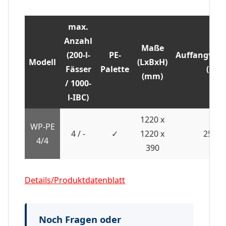
max.
Anzahl
Maße
(200-l-
PE-
Auffangvol
Modell
(LxBxH)
Fässer
Palette
(l)
(mm)
/ 1000-
l-IBC)
1220 x
WP-PE
4 / -
✓
1220 x
250
4/4
390
Details/Produktdatenblatt
Noch Fragen oder