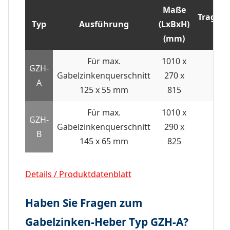
Maße
Tragfäh
Typ
Ausführung
(LxBxH)
(kg
(mm)
Für max.
1010 x
GZH-
Gabelzinkenquerschnitt
270 x
15
A
125 x 55 mm
815
Für max.
1010 x
GZH-
Gabelzinkenquerschnitt
290 x
15
B
145 x 65 mm
825
Details / Produktdatenblatt
Haben Sie Fragen zum
Gabelzinken-Heber Typ GZH-A?