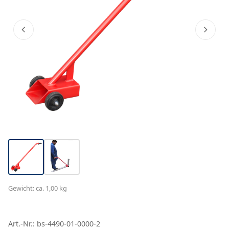
Gewicht: ca. 1,00 kg
Art.-Nr.: bs-4490-01-0000-2