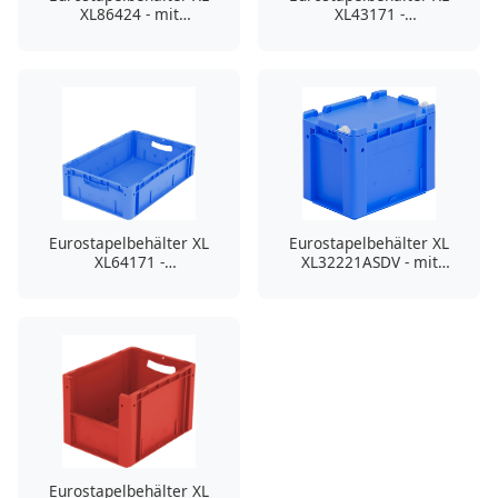
XL86424 - mit
XL43171 -
stirnseitiger
Standardausführung
Sicht-/Entnahmeöffnung
Eurostapelbehälter XL
Eurostapelbehälter XL
XL64171 -
XL32221ASDV - mit
Standardausführung
einteiligem Klappdeckel
und Schnappverschluss
Eurostapelbehälter XL