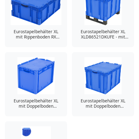
Eurostapelbehälter XL
Eurostapelbehälter XL
mit Rippenboden RX
XLD86521DKUFE - mit
XLD86321RX - mit
geschlossenen Wänden,
anscharniertem
anscharniertem
zweiteiligem Klappdeckel
zweiteiligem Klappdeckel
und Kufen
Eurostapelbehälter XL
Eurostapelbehälter XL
mit Doppelboden
mit Doppelboden
XLD64421D - mit
XLD86521D - mit
anscharniertem
anscharniertem
zweiteiligem Klappdeckel
zweiteiligem Klappdeckel