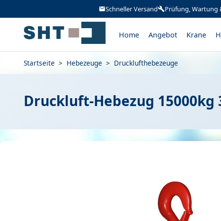
Schneller Versand
Prüfung, Wartung 
Home
Angebot
Krane
H
Startseite
>
Hebezeuge
>
Drucklufthebezeuge
Druckluft-Hebezug 15000kg 