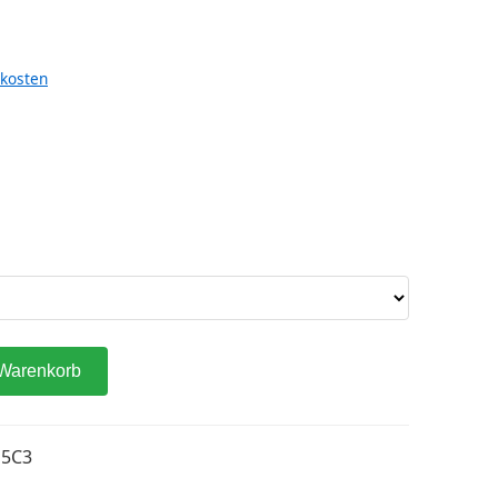
kosten
 Warenkorb
15C3