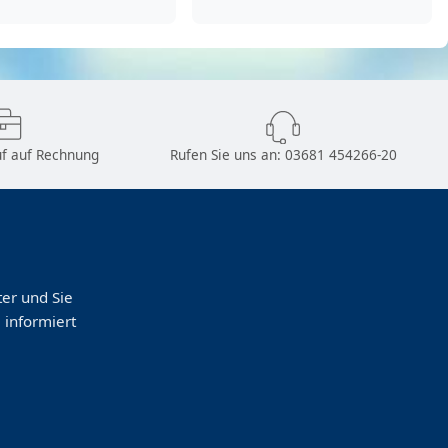
f auf Rechnung
Rufen Sie uns an:
03681 454266-20
er und Sie
 informiert