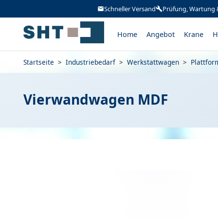
Schneller Versand
Prüfung, Wartung 
Home
Angebot
Krane
H
Startseite
>
Industriebedarf
>
Werkstattwagen
>
Plattfo
Vierwandwagen MDF