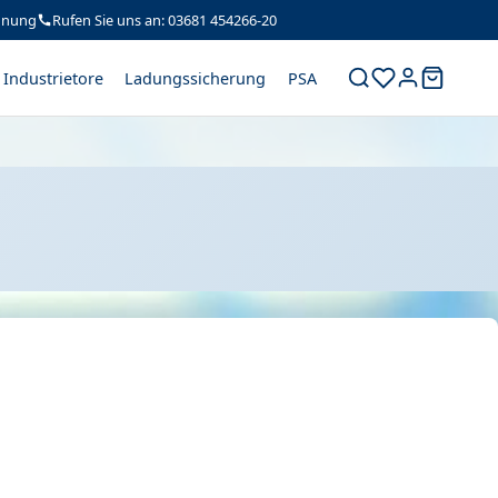
hnung
Rufen Sie uns an: 03681 454266-20
Industrietore
Ladungssicherung
PSA