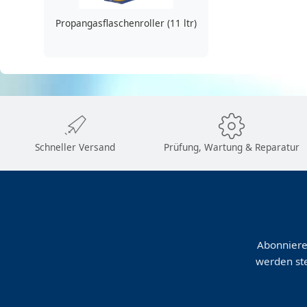
Propangasflaschenroller (11 ltr)
Schneller Versand
Prüfung, Wartung & Reparatur
Abonniere
werden ste