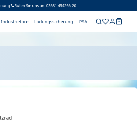
hnung
Rufen Sie uns an: 03681 454266-20
Industrietore
Ladungssicherung
PSA
tzrad