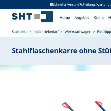
Schneller Versand
Prüfung, Wartung 
Home
Angebot
Krane
H
Startseite
>
Industriebedarf
>
Werkstattwagen
>
Fasskipp
Stahlflaschenkarre ohne Stü