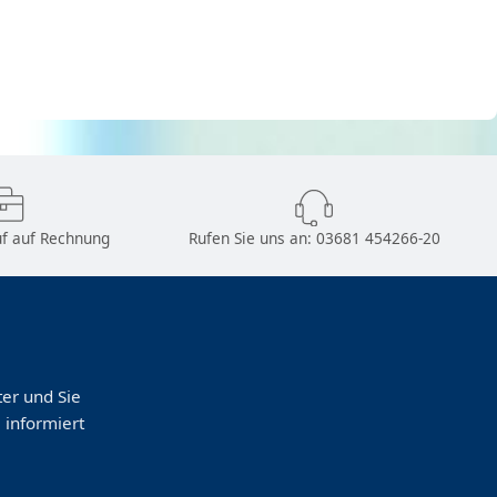
f auf Rechnung
Rufen Sie uns an:
03681 454266-20
er und Sie
 informiert