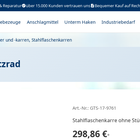
& Reparatur
über 15.000 Kunden vertrauen uns
Bequemer Kauf auf Rec
ebezeuge
Anschlagmittel
Unterm Haken
Industriebedarf
er und -karren, Stahlflaschenkarren
tzrad
Art.-Nr.: GTS-17-9761
Stahlflaschenkarre ohne Stü
298,86 €
*