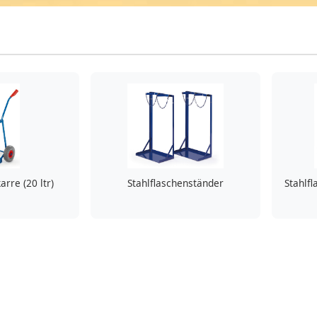
arre (20 ltr)
Stahlflaschenständer
Stahlf