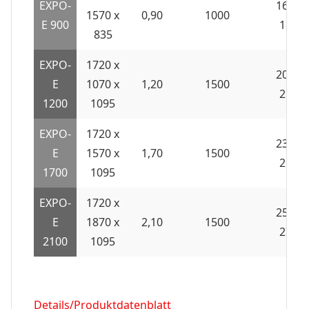
EXPO-
167 /
1570 x
0,90
1000
E 900
180
835
EXPO-
1720 x
202 /
E
1070 x
1,20
1500
218
1200
1095
EXPO-
1720 x
232 /
E
1570 x
1,70
1500
250
1700
1095
EXPO-
1720 x
254 /
E
1870 x
2,10
1500
274
2100
1095
Details/Produktdatenblatt