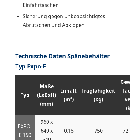
Einfahrtaschen
Sicherung gegen unbeabsichtigtes
Abrutschen und Abkippen
Technische Daten Spänebehälter
Typ Expo-E
Gewich
Maße
Inhalt
Tragfähigkeit
lack. /
Typ
(LxBxH)
(m³)
(kg)
verz.
(mm)
(kg)
960 x
EXPO-
640 x
0,15
750
72 / 78
E 150
540