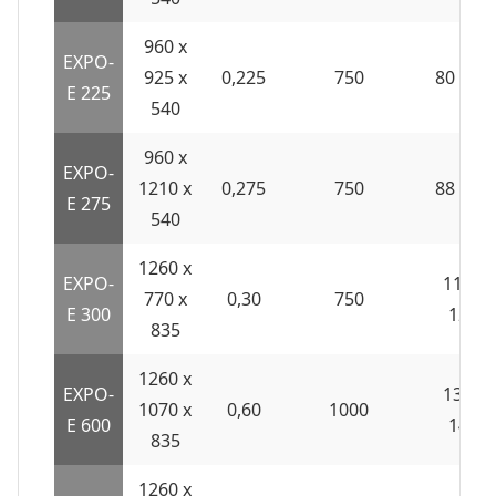
960 x
EXPO-
925 x
0,225
750
80 / 86
E 225
540
960 x
EXPO-
1210 x
0,275
750
88 / 95
E 275
540
1260 x
EXPO-
114 /
770 x
0,30
750
E 300
123
835
1260 x
EXPO-
133 /
1070 x
0,60
1000
E 600
143
835
1260 x