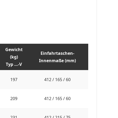
Gewicht
Einfahrtaschen-
(kg)
Innenmaße (mm)
Typ …-V
197
412 / 165 / 60
209
412 / 165 / 60
231
412 / 215 / 75