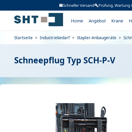
Schneller Versand
Prüfung, Wartung 
Home
Angebot
Krane
H
Startseite
>
Industriebedarf
>
Stapler-Anbaugeräte
>
Sch
Schneepflug Typ SCH-P-V