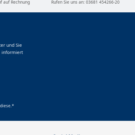
f auf Rechnung
Rufen Sie uns an:
03681 454266-20
er und Sie
 informiert
diese.*