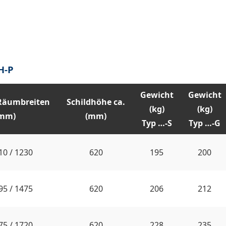
H-P
Gewicht
Gewicht
 Räumbreiten
Schildhöhe ca.
(kg)
(kg)
(mm)
(mm)
Typ …-S
Typ …-G
10 / 1230
620
195
200
95 / 1475
620
206
212
75 / 1720
620
228
235