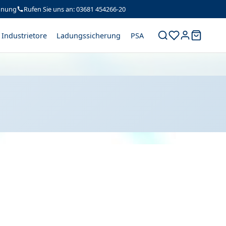
hnung
Rufen Sie uns an: 03681 454266-20
Industrietore
Ladungssicherung
PSA