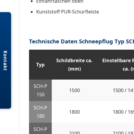
Einfahrtaschen oben
Kunststoff PUR-Schürfleiste
Technische Daten Schneepflug Typ SC
Kontakt
Schildbreite ca.
Einstellbare
Typ
(mm)
ca. 
SCH-P
1500
1500 / 14
150
SCH-P
1800
1800 / 16
180
SCH-P
2100
2100 / 19