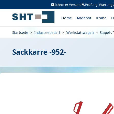
Schneller Versand
Prüfung, Wartung 
Home
Angebot
Krane
H
Startseite
>
Industriebedarf
>
Werkstattwagen
>
Stapel-,
Sackkarre -952-