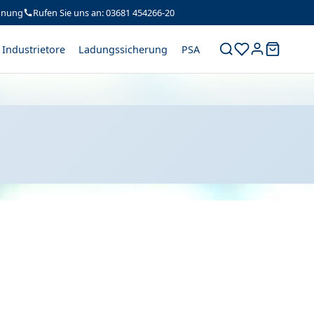
hnung
Rufen Sie uns an: 03681 454266-20
Industrietore
Ladungssicherung
PSA