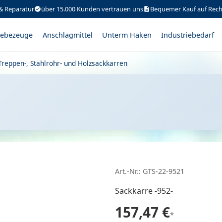
& Reparatur
über 15.000 Kunden vertrauen uns
Bequemer Kauf auf Rec
ebezeuge
Anschlagmittel
Unterm Haken
Industriebedarf
 Treppen-, Stahlrohr- und Holzsackkarren
Art.-Nr.: GTS-22-9521
Sackkarre -952-
157,47 €
*