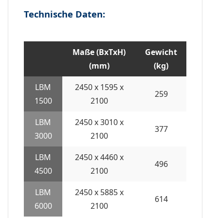
Technische Daten:
Maße (BxTxH)
Gewicht
(mm)
(kg)
LBM
2450 x 1595 x
259
1500
2100
LBM
2450 x 3010 x
377
3000
2100
LBM
2450 x 4460 x
496
4500
2100
LBM
2450 x 5885 x
614
6000
2100