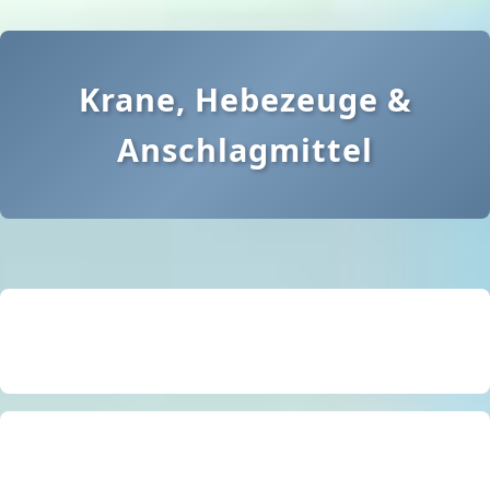
Krane, Hebezeuge &
Anschlagmittel
Sonderangebote
Elektr. Hebezeuge
Expertenberatung
Kettengehänge / Anschlagketten
Handhebezeuge, Fahrwerke uvm.
Traversen