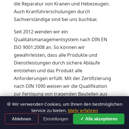
die Reparatur von Kranen und Hebezeugen.
Auch Kranführerschulungen durch
Sachverständige sind bei uns buchbar.
Seit 2012 wenden wir ein
Qualitätsmanagementsystem nach DIN EN
ISO 9001:2008 an. So können wir
gewährleisten, dass alle Produkte und
Dienstleistungen durch sichere Abläufe
entstehen und das Produkt alle
Anforderungen erfüllt. Mit der Zertifizierung
nach DIN 1090 weisen wir die Qualifikation
zur Fertigung von tragenden Bauteilen aus
Stahl und Aluminium nach, weshalb wir alle
🍪 Wir verwenden Cookies, um Ihnen den bestmöglichen
Traversen und viele Hebezeuge,
Service zu bieten.
Mehr erfahren
Lastaufnahmemittel und Anschlagmittel
✓ Alle akzeptieren
Ablehnen
Einstellungen
Kontakt
selber fertigen können. Interessieren Sie sich