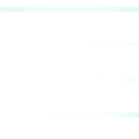
Ladungssicherung
Hebebänder, Rundschlingen & Zubehör
Unterm Haken - Anbaugeräte
Hallenkrane
Schwenkkrane
Portalkrane
Persönliche Schutzausrüstung
Drucklufthebezeuge
Kranwaagen
Flurhebezeuge
Unterm Haken: Greifer, Magnete etc.
Anschlagpunkte