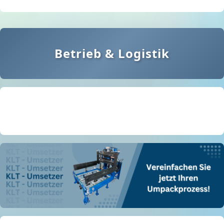
Betrieb & Logistik
Regalsysteme
Behältersysteme
Leitern & Tritte
NEU
NEU
Umwelt-Lagertechnik