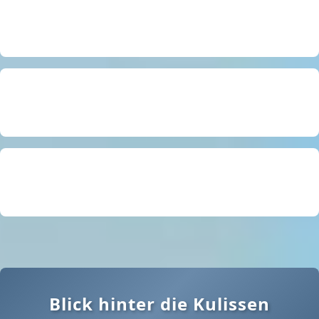
Werkstattwagen
Stapler-Anbaugeräte
Betriebs-Ausstattung
Gefahrgut-Container
Routenzug - Zubehör
Hubwagen / Gabelhubwagen
Glaslifter / -sauger
Arbeitsbühnen / Hebebühnen
Blick hinter die Kulissen