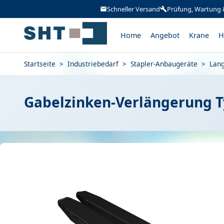
Schneller Versand
Prüfung, Wartung 
Home
Angebot
Krane
H
Startseite
>
Industriebedarf
>
Stapler-Anbaugeräte
>
Lang
Gabelzinken-Verlängerung 