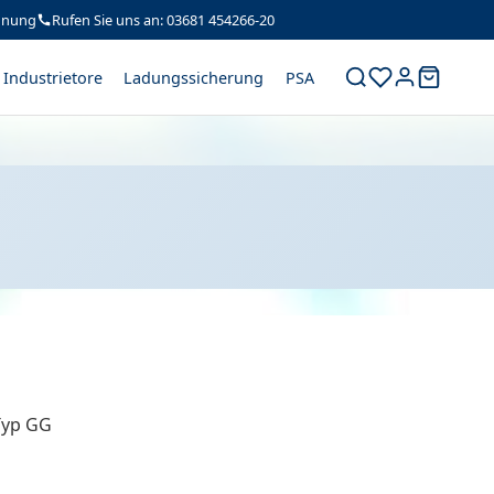
hnung
Rufen Sie uns an: 03681 454266-20
Industrietore
Ladungssicherung
PSA
Typ GG