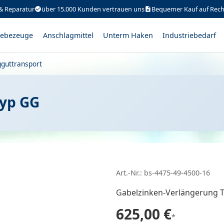
& Reparatur
über 15.000 Kunden vertrauen uns
Bequemer Kauf auf Rec
ebezeuge
Anschlagmittel
Unterm Haken
Industriebedarf
guttransport
Typ GG
Art.-Nr.: bs-4475-49-4500-16
Gabelzinken-Verlängerung 
625,00 €
*