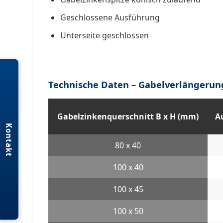
Geschlossene Ausführung
Unterseite geschlossen
Technische Daten – Gabelverlängerun
Gabelzinken­querschnitt B x H (mm)
A
Kontakt
80 x 40
100 x 40
100 x 45
100 x 50