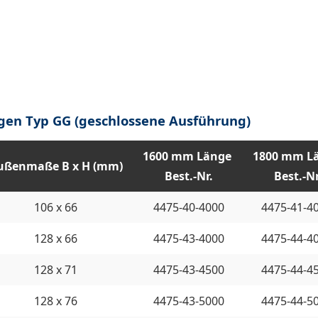
gen Typ GG (geschlossene Ausführung)
1600 mm Länge
1800 mm L
ußenmaße B x H (mm)
Best.-Nr.
Best.-Nr
106 x 66
4475-40-4000
4475-41-4
128 x 66
4475-43-4000
4475-44-4
128 x 71
4475-43-4500
4475-44-4
128 x 76
4475-43-5000
4475-44-5