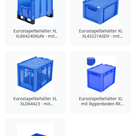
Eurostapelbehälter XL
Eurostapelbehälter XL
XL86424DKufe - mit
XL43221ASDV - mit
stirnseitiger
einteiligem Klappdeckel
Sicht-/Entnahmeöffnung
und Schnappverschluss
und Kufen
Eurostapelbehälter XL
Eurostapelbehälter XL
XLD64423 - mit
mit Rippenboden RX
durchbrochenem Boden
XLD64421RX - mit
und Wänden
anscharniertem
zweiteiligem Klappdeckel