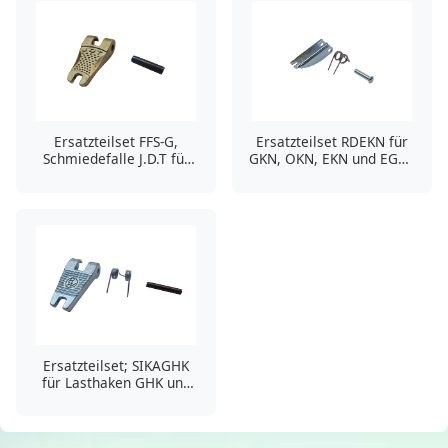
Ersatzteilset FFS-G,
Ersatzteilset RDEKN für
Schmiedefalle J.D.T für
GKN, OKN, EKN und EGKN
TOE - TGE (Theile)
(Gunnebo)
Ersatzteilset; SIKAGHK
für Lasthaken GHK und
OHK (Waltermann)