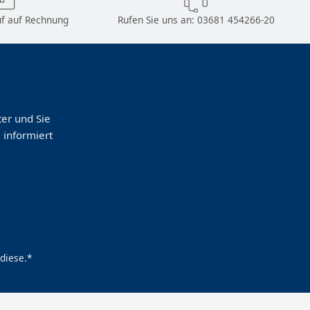
f auf Rechnung
Rufen Sie uns an:
03681 454266-20
er und Sie
 informiert
diese.*