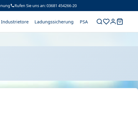
hnung
Rufen Sie uns an: 03681 454266-20
Industrietore
Ladungssicherung
PSA