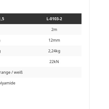
1,5
L-0103-2
2m
m
12mm
g
2,24kg
22kN
range / weiß
olyamide