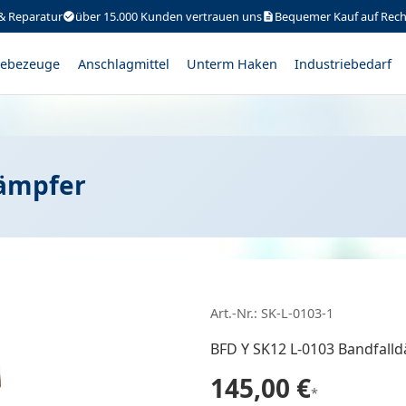
& Reparatur
über 15.000 Kunden vertrauen uns
Bequemer Kauf auf Rec
ebezeuge
Anschlagmittel
Unterm Haken
Industriebedarf
dämpfer
Art.-Nr.: SK-L-0103-1
BFD Y SK12 L-0103 Bandfall
145,00 €
*