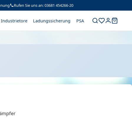
hnung
Rufen Sie uns an: 03681 454266-20
Industrietore
Ladungssicherung
PSA
dämpfer