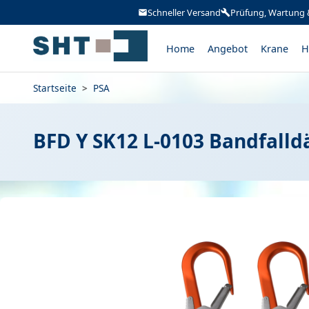
Schneller Versand
Prüfung, Wartung 
Home
Angebot
Krane
H
Startseite
>
PSA
BFD Y SK12 L-0103 Bandfall