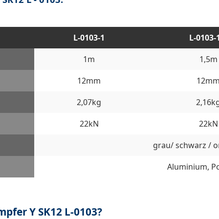
L-0103-1
L-0103-
1m
1,5m
12mm
12m
2,07kg
2,16k
22kN
22kN
grau/ schwarz / o
Aluminium, P
mpfer Y SK12 L-0103?