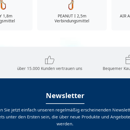
Y 1,8m
PEANUT I 2,5m
AIR 
gsmittel
Verbindungsmittel
über 15.000 Kunden vertrauen uns
Bequemer Kau
Newsletter
n Sie jetzt einfach unseren regelmäßig erscheinenden Newslett
ts unter den Ersten sein, die über neue Produkte und Angebote
werden.