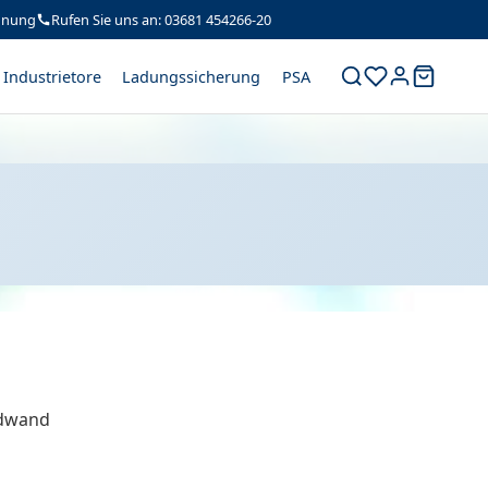
hnung
Rufen Sie uns an: 03681 454266-20
Industrietore
Ladungssicherung
PSA
rdwand