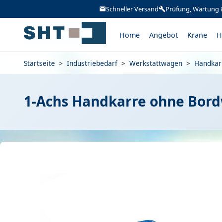
Schneller Versand
Prüfung, Wartung 
Home
Angebot
Krane
H
Startseite
>
Industriebedarf
>
Werkstattwagen
>
Handkar
1-Achs Handkarre ohne Bor