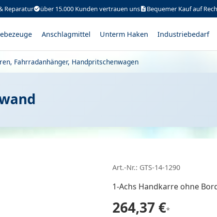
& Reparatur
über 15.000 Kunden vertrauen uns
Bequemer Kauf auf Rec
ebezeuge
Anschlagmittel
Unterm Haken
Industriebedarf
ren, Fahrradanhänger, Handpritschenwagen
dwand
Art.-Nr.: GTS-14-1290
1-Achs Handkarre ohne Bo
264,37 €
*