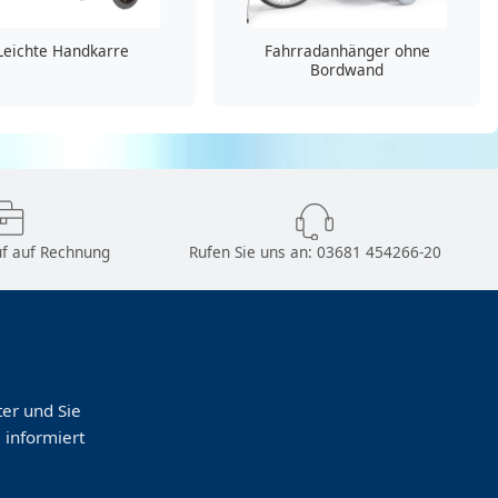
Leichte Handkarre
Fahrradanhänger ohne
Bordwand
f auf Rechnung
Rufen Sie uns an:
03681 454266-20
er und Sie
 informiert