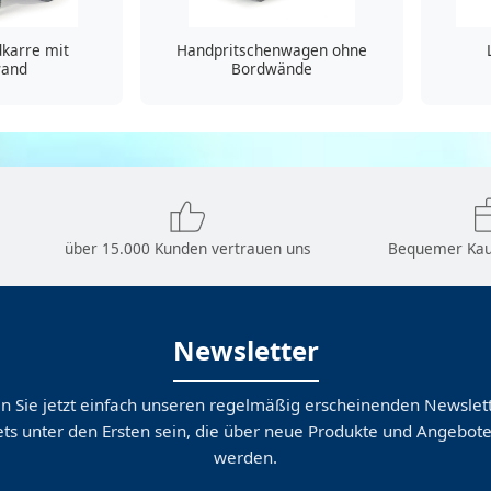
karre mit
Handpritschenwagen ohne
wand
Bordwände
über 15.000 Kunden vertrauen uns
Bequemer Kau
Newsletter
n Sie jetzt einfach unseren regelmäßig erscheinenden Newslett
ts unter den Ersten sein, die über neue Produkte und Angebote
werden.