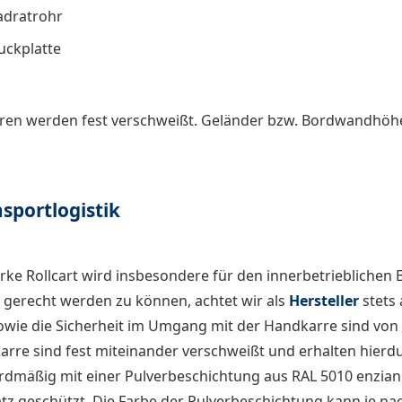
adratrohr
uckplatte
ren werden fest verschweißt. Geländer bzw. Bordwandhöh
sportlogistik
ke Rollcart wird insbesondere für den innerbetrieblichen 
gerecht werden zu können, achtet wir als
Hersteller
stets 
ie die Sicherheit im Umgang mit der Handkarre sind von hö
rre sind fest miteinander verschweißt und erhalten hierdu
rdmäßig mit einer Pulverbeschichtung aus RAL 5010 enzian
atz geschützt. Die Farbe der Pulverbeschichtung kann je 